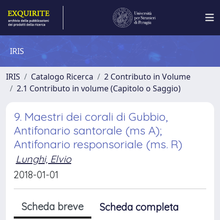
IRIS
IRIS
Catalogo Ricerca
2 Contributo in Volume
2.1 Contributo in volume (Capitolo o Saggio)
9. Maestri dei corali di Gubbio,
Antifonario santorale (ms A);
Antifonario responsoriale (ms. R)
Lunghi, Elvio
2018-01-01
Scheda breve
Scheda completa