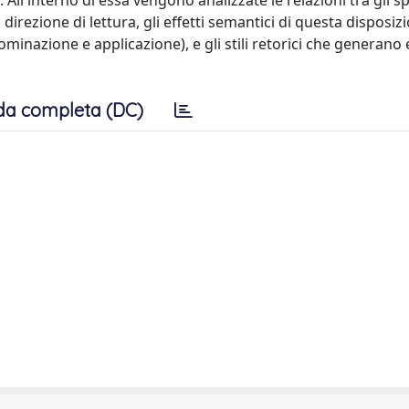
All'interno di essa vengono analizzate le relazioni tra gli s
direzione di lettura, gli effetti semantici di questa disposiz
nazione e applicazione), e gli stili retorici che generano e
da completa (DC)