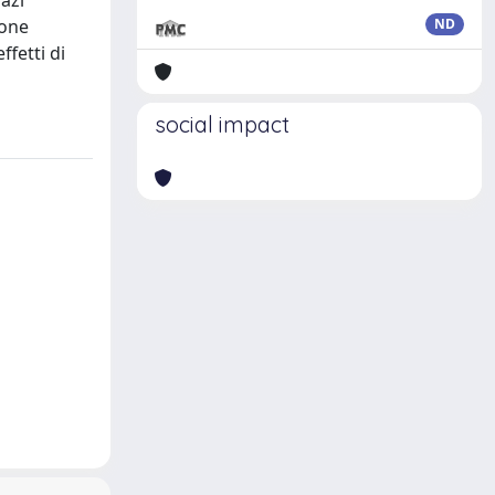
pazi
ione
ND
ffetti di
social impact