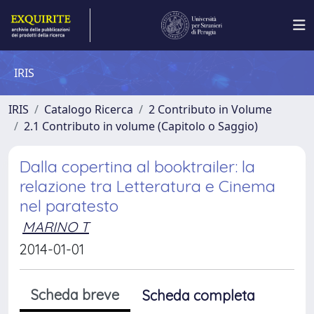
IRIS
IRIS
Catalogo Ricerca
2 Contributo in Volume
2.1 Contributo in volume (Capitolo o Saggio)
Dalla copertina al booktrailer: la
relazione tra Letteratura e Cinema
nel paratesto
MARINO T
2014-01-01
Scheda breve
Scheda completa