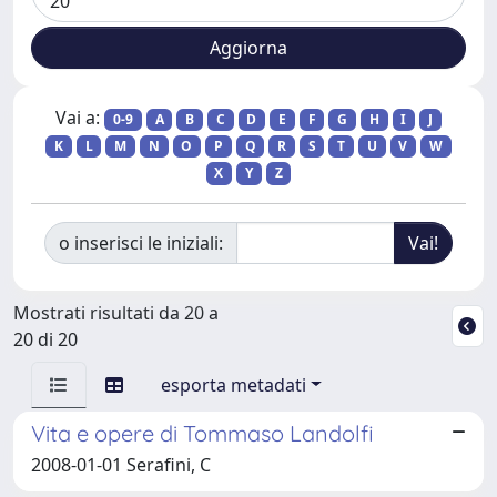
Vai a:
0-9
A
B
C
D
E
F
G
H
I
J
K
L
M
N
O
P
Q
R
S
T
U
V
W
X
Y
Z
o inserisci le iniziali:
Mostrati risultati da 20 a
20 di 20
esporta metadati
Vita e opere di Tommaso Landolfi
2008-01-01 Serafini, C