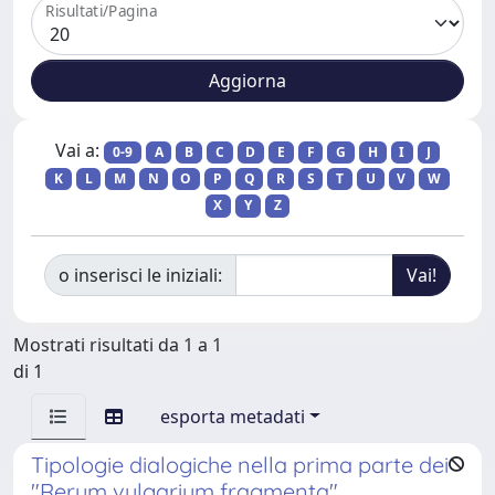
Risultati/Pagina
Vai a:
0-9
A
B
C
D
E
F
G
H
I
J
K
L
M
N
O
P
Q
R
S
T
U
V
W
X
Y
Z
o inserisci le iniziali:
Mostrati risultati da 1 a 1
di 1
esporta metadati
Tipologie dialogiche nella prima parte dei
"Rerum vulgarium fragmenta"