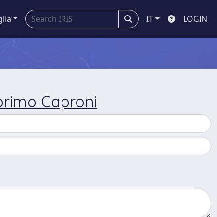
glia
IT
LOGIN
primo Caproni