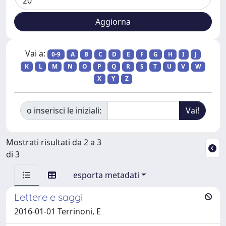
Vai a:
0-9
A
B
C
D
E
F
G
H
I
J
K
L
M
N
O
P
Q
R
S
T
U
V
W
X
Y
Z
o inserisci le iniziali:
Mostrati risultati da 2 a 3
di 3
esporta metadati
Lettere e saggi
2016-01-01 Terrinoni, E